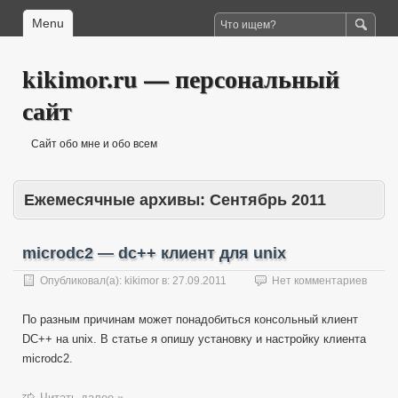
Menu
kikimor.ru — персональный
сайт
Сайт обо мне и обо всем
Ежемесячные архивы:
Сентябрь 2011
microdc2 — dc++ клиент для unix
Опубликовал(а):
kikimor
в:
27.09.2011
Нет комментариев
По разным причинам может понадобиться консольный клиент
DC++ на unix. В статье я опишу установку и настройку клиента
microdc2.
Читать далее »