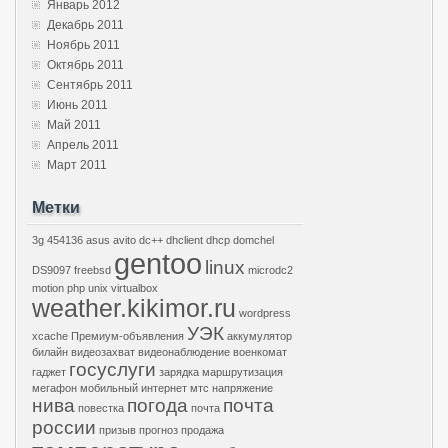
Январь 2012
Декабрь 2011
Ноябрь 2011
Октябрь 2011
Сентябрь 2011
Июнь 2011
Май 2011
Апрель 2011
Март 2011
Метки
3g
454136
asus
avito
dc++
dhclient
dhcp
domchel
gentoo
linux
DS9097
freebsd
microdc2
motion
php
unix
virtualbox
weather.kikimor.ru
wordpress
УЭК
xcache
Премиум-объявления
аккумулятор
билайн
видеозахват
видеонаблюдение
военкомат
госуслуги
гаджет
зарядка
маршрутизация
мегафон
мобильный интернет
мтс
напряжение
нива
погода
почта
повестка
почта
россии
призыв
прогноз
продажа