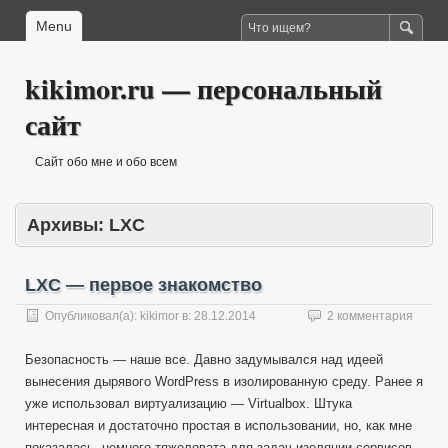
Menu
kikimor.ru — персональный
сайт
Сайт обо мне и обо всем
Архивы:
LXC
LXC — первое знакомство
Опубликовал(а):
kikimor
в:
28.12.2014
2 комментария
Безопасность — наше все. Давно задумывался над идеей
вынесения дырявого WordPress в изолированную среду. Ранее я
уже использовал виртуализацию — Virtualbox. Штука
интересная и достаточно простая в использовании, но, как мне
показалась, немного тяжеловата для задач изоляции сервисов