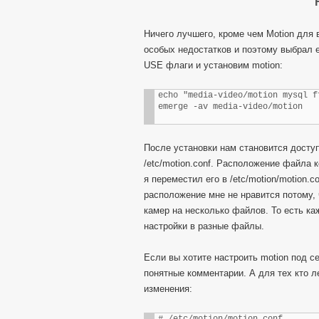
Ничего лучшего, кроме чем Motion для 
особых недостатков и поэтому выбрал 
USE флаги и установим motion:
echo "media-video/motion mysql f
emerge -av media-video/motion
После установки нам становится досту
/etc/motion.conf. Расположение файла 
я переместил его в /etc/motion/motion.c
расположение мне не нравится потому, 
камер на несколько файлов. То есть ка
настройки в разные файлы.
Если вы хотите настроить motion под с
понятные комментарии. А для тех кто л
изменения: