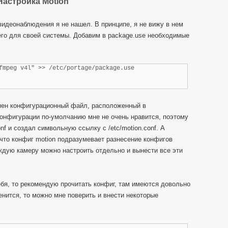
Настройка Motion
видеонаблюдения я не нашел. В принципе, я не вижу в нем
его для своей системы. Добавим в package.use необходимые
fmpeg v4l" >> /etc/portage/package.use

пен конфигурационный файл, расположенный в
конфигурации по-умолчанию мне не очень нравится, поэтому
onf и создал символьную ссылку с /etc/motion.conf. А
что конфиг motion подразумевает разнесение конфигов
ждую камеру можно настроить отдельно и вынести все эти
ебя, то рекомендую прочитать конфиг, там имеются довольно
енится, то можно мне поверить и внести некоторые