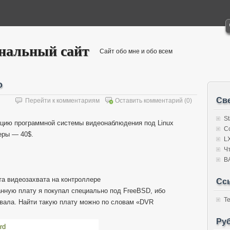
ональный сайт
Сайт обо мне и обо всем
o
Св
Перейти к комментариям
Оставить комментарий
(0)
S
зацию программной системы видеонаблюдения под Linux
C
еры — 40$.
L
Ч
В
та видеозахвата на контроллере
Сс
Данную плату я покупал специально под FreeBSD, ибо
Т
вала. Найти такую плату можно по словам «DVR
Ру