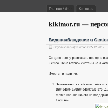
Главная / блог
Контакты
kikimor.ru — перс
Видеонаблюдение в Gento
Опубликовал(а):
kikimor
в: 05.12.2012
Сегодня я хочу рассказать про органи
Gentoo. Цена готовой системы на 3 кам
Имеется в наличии:
Заказанная с китайского сайта пла
Bt848/Bt848a/Bt849/Bt878/Bt879. 
фряха больше ничего не поддержи
Capture».