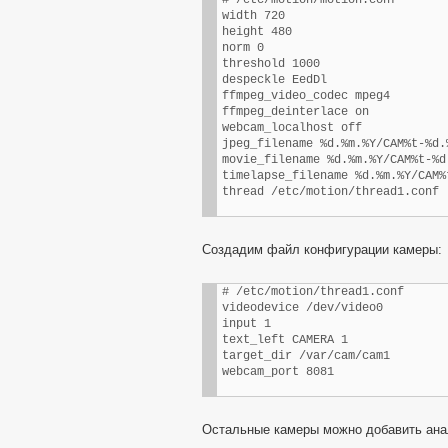
# /etc/motion/motion.conf

width 720

height 480

norm 0

threshold 1000

despeckle EedDl

ffmpeg_video_codec mpeg4

ffmpeg_deinterlace on

webcam_localhost off

jpeg_filename %d.%m.%Y/CAM%t-%d.
movie_filename %d.%m.%Y/CAM%t-%d
timelapse_filename %d.%m.%Y/CAM%
thread /etc/motion/thread1.conf
Создадим файл конфигурации камеры:
# /etc/motion/thread1.conf

videodevice /dev/video0

input 1

text_left CAMERA 1

target_dir /var/cam/cam1

webcam_port 8081
Остальные камеры можно добавить ана