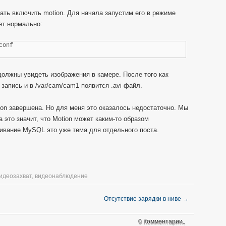
ать включить motion. Для начала запустим его в режиме
ет нормально:
conf
 должны увидеть изображения в камере. После того как
запись и в /var/cam/cam1 появится .avi файл.
ion завершена. Но для меня это оказалось недостаточно. Мы
 это значит, что Motion может каким-то образом
чивание MySQL это уже тема для отдельного поста.
идеозахват
,
видеонаблюдение
Отсутствие зарядки в ниве
→
0 Комментарии。