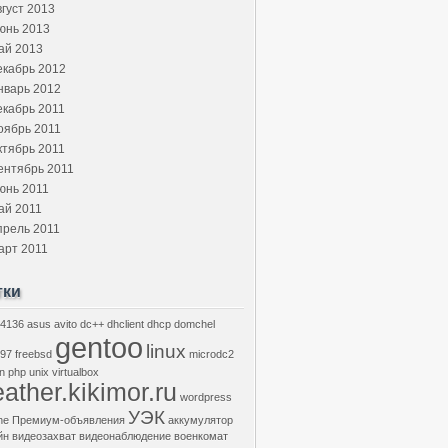
вгуст 2013
юнь 2013
ай 2013
екабрь 2012
нварь 2012
екабрь 2011
оябрь 2011
ктябрь 2011
ентябрь 2011
юнь 2011
ай 2011
прель 2011
арт 2011
тки
4136
asus
avito
dc++
dhclient
dhcp
domchel
gentoo
linux
97
freebsd
microdc2
n
php
unix
virtualbox
ather.kikimor.ru
wordpress
УЭК
he
Премиум-объявления
аккумулятор
йн
видеозахват
видеонаблюдение
военкомат