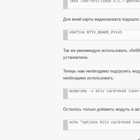
less /usr/src/linux-3.5.7-gentoo
Для моей карты видеозахвата подошло:
#define BTTV_BOARD_PV143        
Так же рекомендую использовать «0x69»
установлена.
Теперь нам необходимо подгрузить моду
необходимо использовать:
modprobe -v bttv card=0x69 tuner
Осталось только добавить модуль в авт
echo "options bttv card=0x69 tun