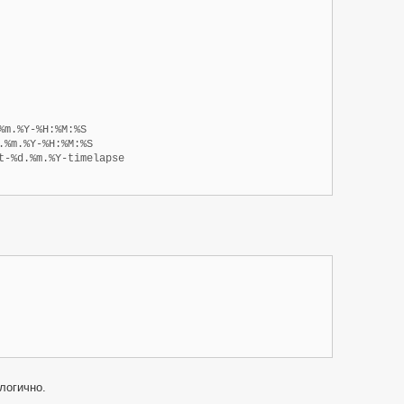
%m.%Y-%H:%M:%S

.%m.%Y-%H:%M:%S

t-%d.%m.%Y-timelapse

логично.