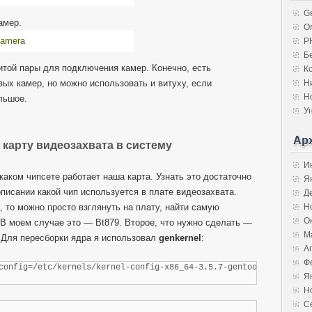
G
камер.
Or
P
Б
той пары для подключения камер. Конечно, есть
К
ых камер, но можно использовать и витуху, если
Н
Н
льшое.
У
Ар
карту видеозахвата в систему
И
аком чипсете работает наша карта. Узнать это достаточно
Я
писании какой чип используется в плате видеозахвата.
Д
, то можно просто взглянуть на плату, найти самую
Н
О
 В моем случае это — Bt879. Второе, что нужно сделать —
М
 Для пересборки ядра я использовал
genkernel
:
А
Ф
config=/etc/kernels/kernel-config-x86_64-3.5.7-gentoo all
Я
Н
С