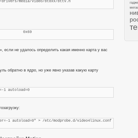
/drivers/media/video/bt8xx/bttv.h
гадж
мега
ни
ро
т
           0x69
, если не удалось определить какая именно карта у вас
ль обратно в ядро, но уже явно указав какую карту
=-1 autoload=0
озагрузку:
er=-1 autoload=0" > /etc/modprobe.d/video4linux.conf