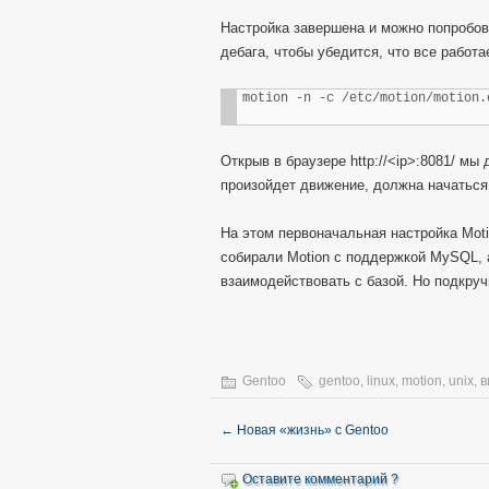
Настройка завершена и можно попробов
дебага, чтобы убедится, что все работа
motion -n -c /etc/motion/motion.
Открыв в браузере http://<ip>:8081/ мы
произойдет движение, должна начаться 
На этом первоначальная настройка Mot
собирали Motion с поддержкой MySQL, а
взаимодействовать с базой. Но подкру
Gentoo
gentoo
,
linux
,
motion
,
unix
,
в
←
Новая «жизнь» с Gentoo
Оставите комментарий ?