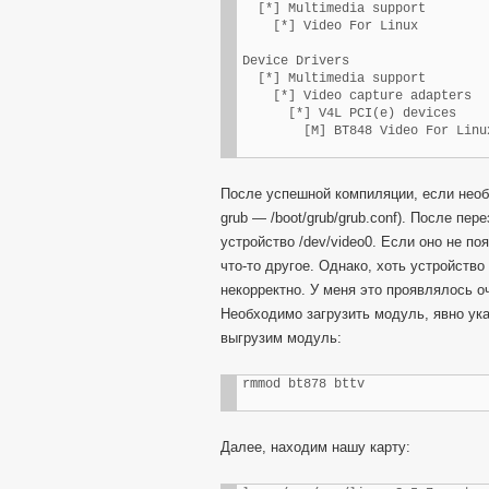
  [*] Multimedia support

    [*] Video For Linux

Device Drivers

  [*] Multimedia support

    [*] Video capture adapters

      [*] V4L PCI(e) devices

        [M] BT848 Video For Linu
После успешной компиляции, если необ
grub — /boot/grub/grub.conf). После пе
устройство /dev/video0. Если оно не по
что-то другое. Однако, хоть устройство
некорректно. У меня это проявлялось о
Необходимо загрузить модуль, явно ука
выгрузим модуль:
rmmod bt878 bttv
Далее, находим нашу карту: