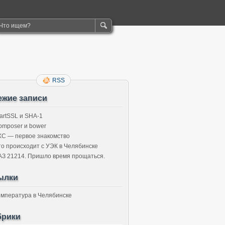
RSS
ежие записи
tartSSL и SHA-1
omposer и bower
XC — первое знакомство
то происходит с УЭК в Челябинске
АЗ 21214. Пришло время прощаться.
ылки
емпература в Челябинске
брики