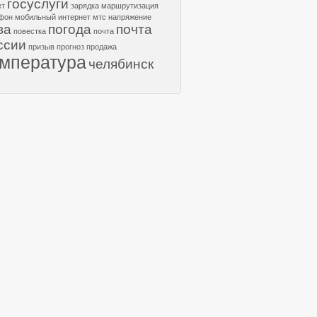
госуслуги
ет
зарядка
маршрутизация
фон
мобильный интернет
мтс
напряжение
ва
погода
почта
повестка
почта
ссии
призыв
прогноз
продажа
емпература
челябинск