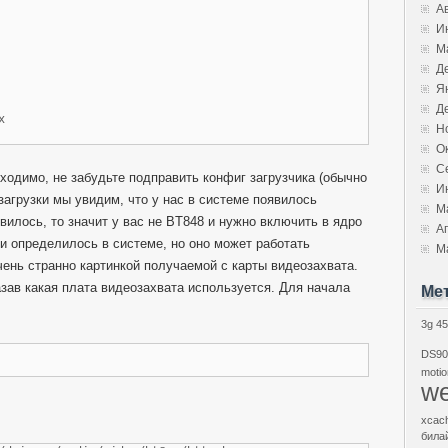
А
И
М
Д
Я
Д
x
Н
О
С
ходимо, не забудьте подправить конфиг загрузчика (обычно
И
резагрузки мы увидим, что у нас в системе появилось
М
явилось, то значит у вас не BT848 и нужно включить в ядро
А
 и определилось в системе, но оно может работать
М
чень странно картинкой получаемой с карты видеозахвата.
зав какая плата видеозахвата используется. Для начала
Ме
3g
45
DS90
motio
we
xcac
била