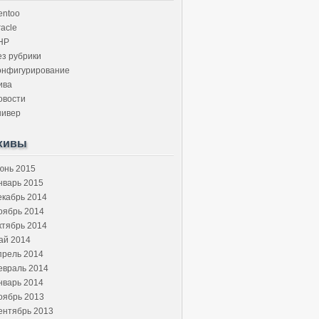
entoo
acle
HP
ез рубрики
онфигурирование
ива
овости
нивер
хивы
юнь 2015
нварь 2015
екабрь 2014
оябрь 2014
ктябрь 2014
ай 2014
прель 2014
евраль 2014
нварь 2014
оябрь 2013
ентябрь 2013