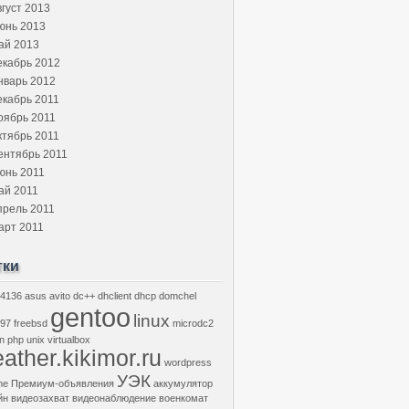
вгуст 2013
юнь 2013
ай 2013
екабрь 2012
нварь 2012
екабрь 2011
оябрь 2011
ктябрь 2011
ентябрь 2011
юнь 2011
ай 2011
прель 2011
арт 2011
тки
4136
asus
avito
dc++
dhclient
dhcp
domchel
gentoo
linux
97
freebsd
microdc2
n
php
unix
virtualbox
ather.kikimor.ru
wordpress
УЭК
he
Премиум-объявления
аккумулятор
йн
видеозахват
видеонаблюдение
военкомат