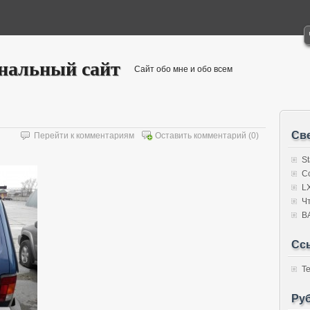
ональный сайт
Сайт обо мне и обо всем
Св
Перейти к комментариям
Оставить комментарий
(0)
S
C
L
Ч
В
Сс
Т
Ру