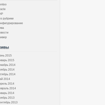
entoo
acle
HP
ез рубрики
онфигурирование
ива
овости
нивер
хивы
юнь 2015
нварь 2015
екабрь 2014
оябрь 2014
ктябрь 2014
ай 2014
прель 2014
евраль 2014
нварь 2014
оябрь 2013
ентябрь 2013