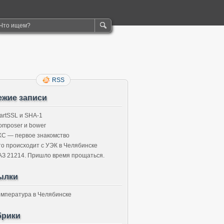
RSS
ежие записи
tartSSL и SHA-1
omposer и bower
XC — первое знакомство
то происходит с УЭК в Челябинске
АЗ 21214. Пришло время прощаться.
ылки
емпература в Челябинске
брики