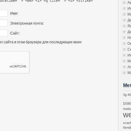
datetime=""> <em> <i> <q cite=""> <s> <strike>
А
И
Имя:
М
Д
Электронная почта:
Я
Д
Сайт:
Н
рес сайта в этом браузере для последующих моих
О
С
И
М
А
М
Ме
3g
45
DS90
motio
we
xcac
била