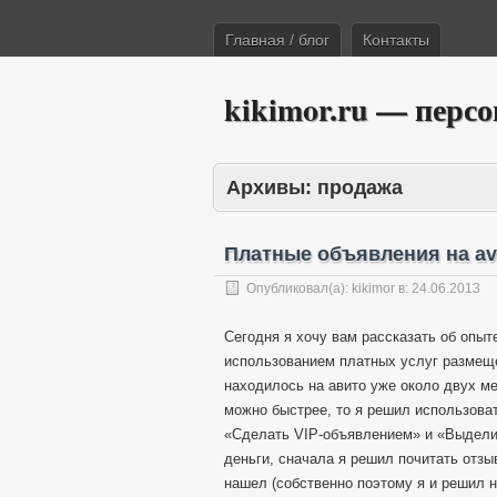
Главная / блог
Контакты
kikimor.ru — перс
Архивы:
продажа
Платные объявления на avi
Опубликовал(а):
kikimor
в:
24.06.2013
Сегодня я хочу вам рассказать об опыте
использованием платных услуг размеще
находилось на авито уже около двух ме
можно быстрее, то я решил использова
«Сделать VIP-объявлением» и «Выделит
деньги, сначала я решил почитать отзы
нашел (cобственно поэтому я и решил н