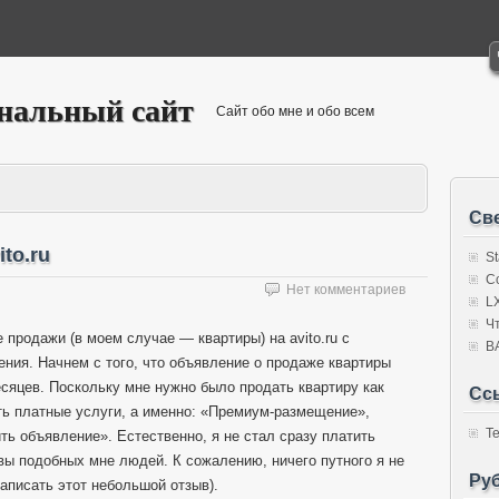
ональный сайт
Сайт обо мне и обо всем
Св
to.ru
S
C
Нет комментариев
L
Ч
 продажи (в моем случае — квартиры) на avito.ru с
В
ния. Начнем с того, что объявление о продаже квартиры
сяцев. Поскольку мне нужно было продать квартиру как
Сс
ть платные услуги, а именно: «Премиум-размещение»,
Т
ь объявление». Естественно, я не стал сразу платить
вы подобных мне людей. К сожалению, ничего путного я не
Ру
аписать этот небольшой отзыв).