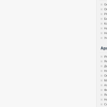
G
Or
P
Б
К
Н
Н
У
Ар
И
Я
Д
Н
О
М
А
Ф
Я
Н
С