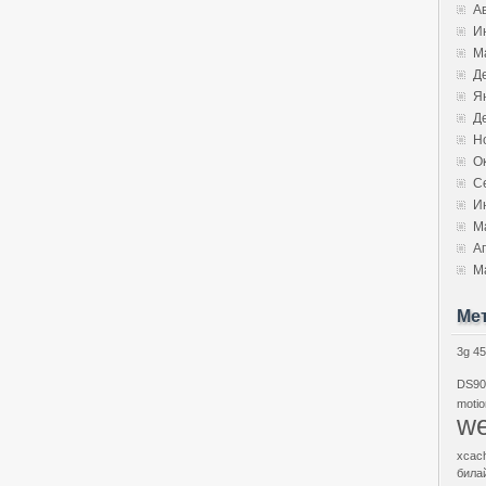
А
И
М
Д
Я
Д
Н
О
С
И
М
А
М
Ме
3g
45
DS90
motio
we
xcac
била