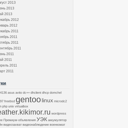
вгуст 2013
юнь 2013
ай 2013
екабрь 2012
нварь 2012
екабрь 2011
оябрь 2011
ктябрь 2011
ентябрь 2011
юнь 2011
ай 2011
прель 2011
арт 2011
тки
4136
asus
avito
dc++
dhclient
dhcp
domchel
gentoo
linux
97
freebsd
microdc2
n
php
unix
virtualbox
ather.kikimor.ru
wordpress
УЭК
he
Премиум-объявления
аккумулятор
йн
видеозахват
видеонаблюдение
военкомат