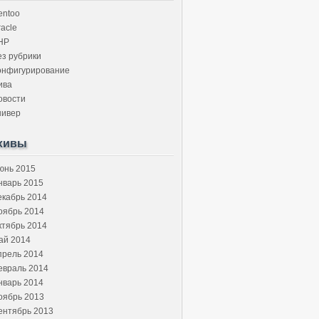
entoo
acle
HP
ез рубрики
онфигурирование
ива
овости
нивер
хивы
юнь 2015
нварь 2015
екабрь 2014
оябрь 2014
ктябрь 2014
ай 2014
прель 2014
евраль 2014
нварь 2014
оябрь 2013
ентябрь 2013