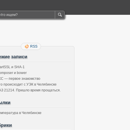
RSS
ежие записи
tartSSL и SHA-1
omposer и bower
XC — первое знакомство
то происходит с УЭК в Челябинске
АЗ 21214. Пришло время прощаться.
ылки
емпература в Челябинске
брики